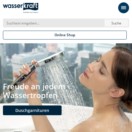
Suche
Online Shop
Freude an jedem
Wassertropfen
Duschgarnituren